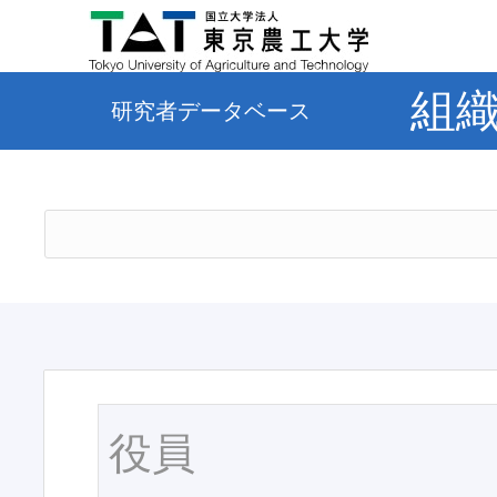
組
研究者データベース
役員