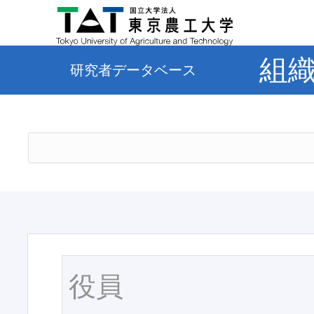
組
研究者データベース
役員