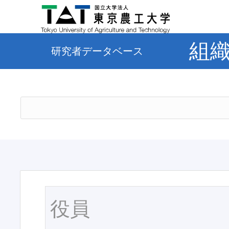
組
研究者データベース
役員