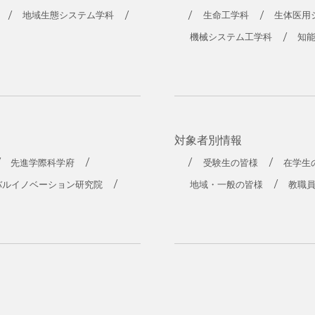
地域生態システム学科
生命工学科
生体医用
機械システム工学科
知
対象者別情報
先進学際科学府
受験生の皆様
在学生
バルイノベーション研究院
地域・一般の皆様
教職