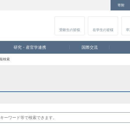
寄附
Facebook
Twitter
YouTube
Instagram
講
受験生
の皆様
在学生
の皆様
卒
研究・産官学連携
国際交流
報検索