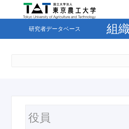
組
研究者データベース
役員