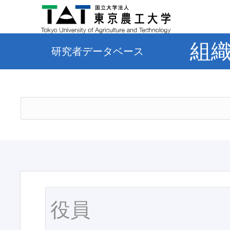
組
研究者データベース
役員