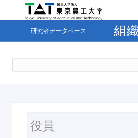
組
研究者データベース
役員