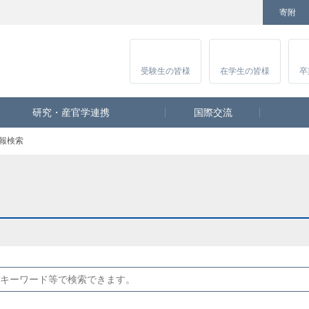
寄附
Facebook
Twitter
YouTube
Instagram
講
受験生
の皆様
在学生
の皆様
卒
研究・産官学連携
国際交流
報検索