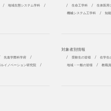
工学部
地域生態システム学科
生命工学科
生体医用
機械システム工学科
知
対象者別情報
先進学際科学府
受験生の皆様
在学生
バルイノベーション研究院
地域・一般の皆様
教職