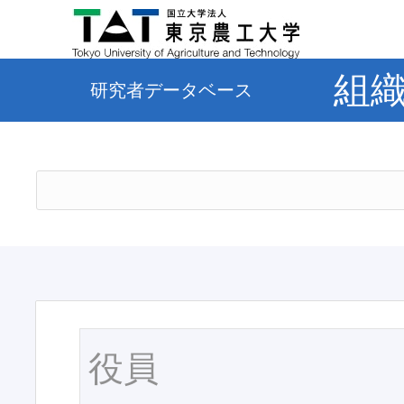
組
研究者データベース
役員