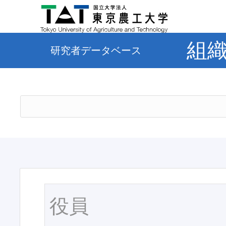
組
研究者データベース
役員