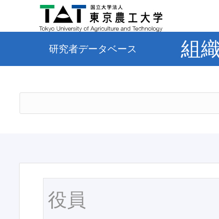
組
研究者データベース
役員