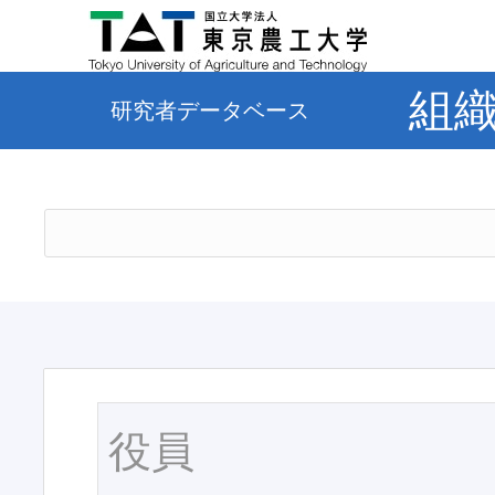
組
研究者データベース
役員