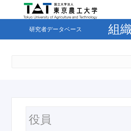
組
研究者データベース
役員