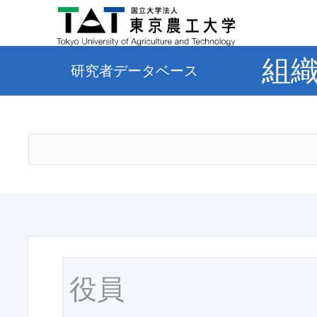
組
研究者データベース
役員