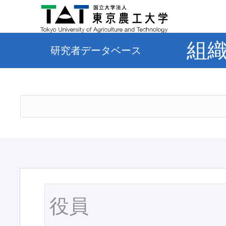
組
研究者データベース
役員