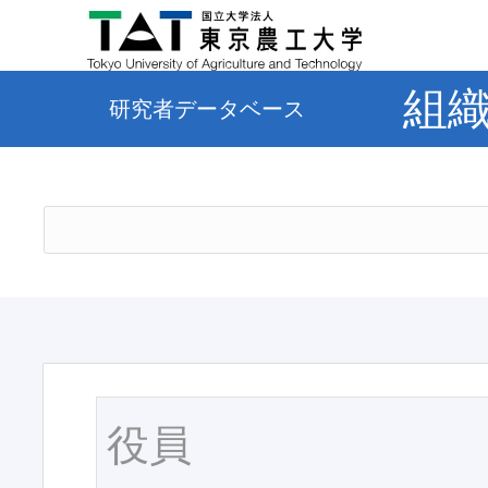
組
研究者データベース
役員