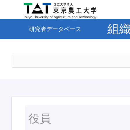
組
研究者データベース
役員