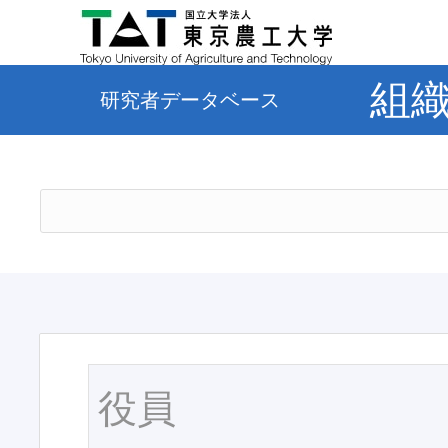
組
研究者データベース
役員