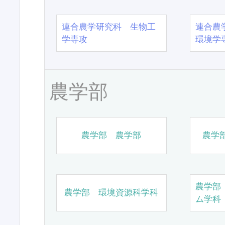
連合農学研究科 生物工
連合農
学専攻
環境学
農学部
農学部 農学部
農学
農学部
農学部 環境資源科学科
ム学科