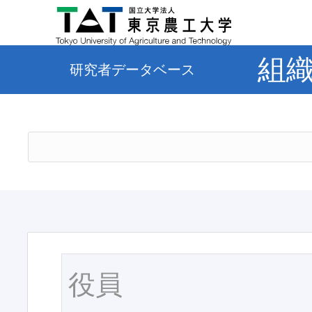
組
研究者データベース
役員