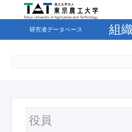
組
研究者データベース
役員