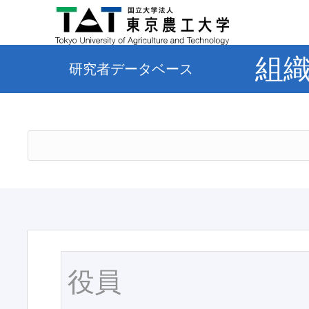
組
研究者データベース
役員