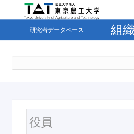
組
研究者データベース
役員