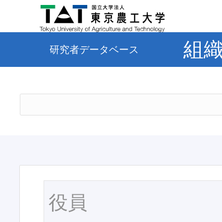
組
研究者データベース
役員