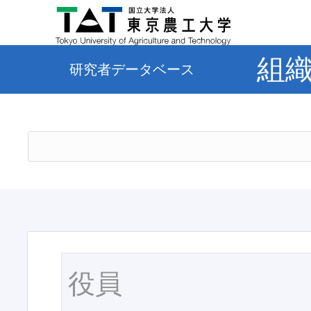
組
研究者データベース
役員