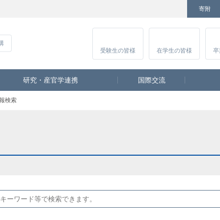
寄附
Facebook
Twitter
YouTube
Instagram
講
受験生
の皆様
在学生
の皆様
卒
研究・産官学連携
国際交流
報検索