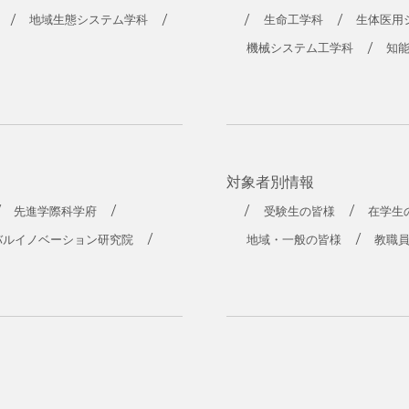
工学部
地域生態システム学科
生命工学科
生体医用
機械システム工学科
知
対象者別情報
先進学際科学府
受験生の皆様
在学生
バルイノベーション研究院
地域・一般の皆様
教職