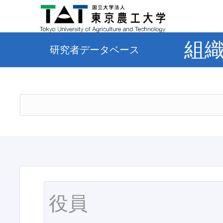
組
研究者データベース
役員