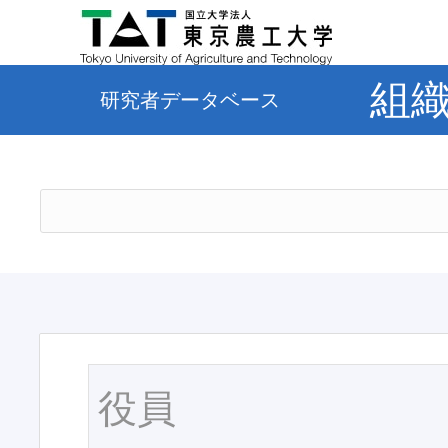
組
研究者データベース
役員