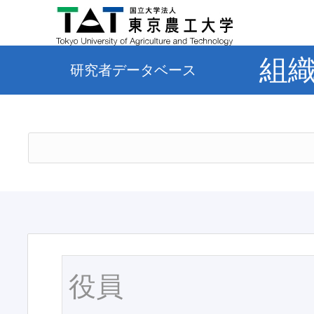
組
研究者データベース
役員