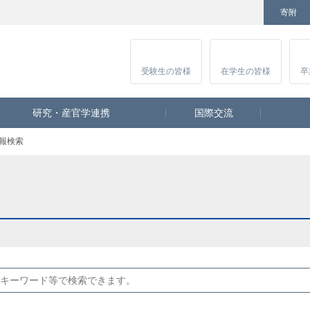
寄附
Facebook
Twitter
YouTube
Instagram
講
受験生
の皆様
在学生
の皆様
卒
研究・産官学連携
国際交流
報検索