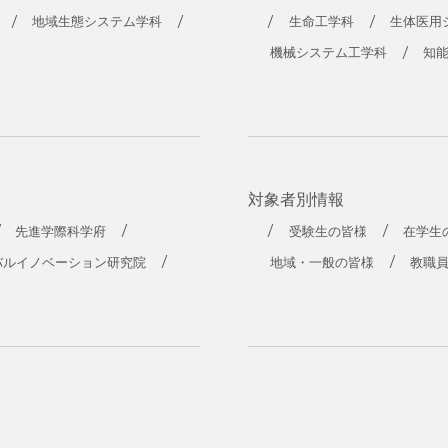
工学部
地域生態システム学科
生命工学科
生体医用
機械システム工学科
知
対象者別情報
先進学際科学府
受験生の皆様
在学生
バルイノベーション研究院
地域・一般の皆様
教職