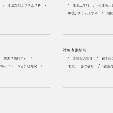
地域生態システム学科
生命工学科
生体医用
機械システム工学科
知
対象者別情報
先進学際科学府
受験生の皆様
在学生
バルイノベーション研究院
地域・一般の皆様
教職