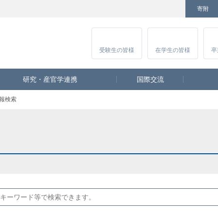
寄附
Facebook
Twitter
YouTube
Instagram
講
受験生
の皆様
在学生
の皆様
卒
研究・産官学連携
国際交流
報検索