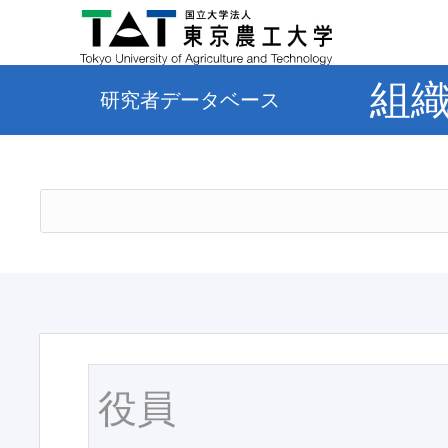
組
研究者データベース
役員