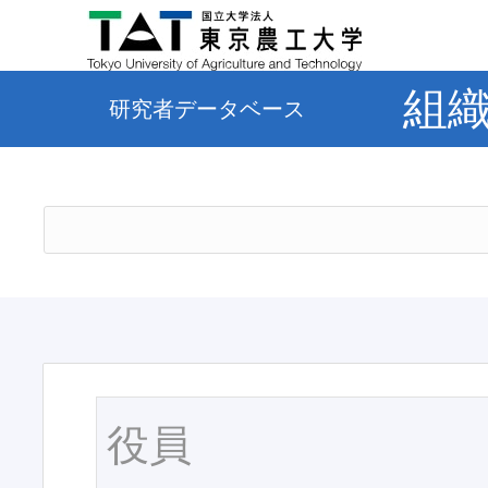
組
研究者データベース
役員