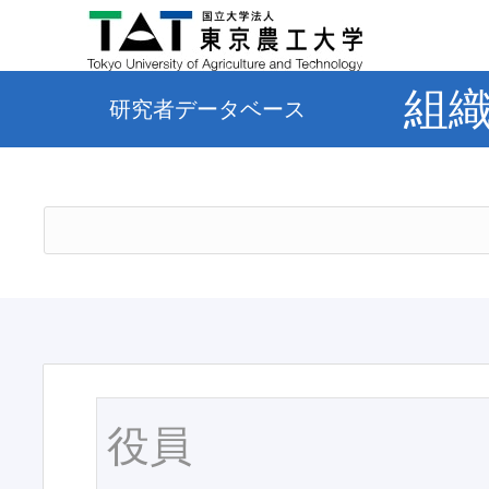
組
研究者データベース
役員