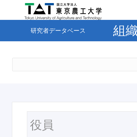
組
研究者データベース
役員