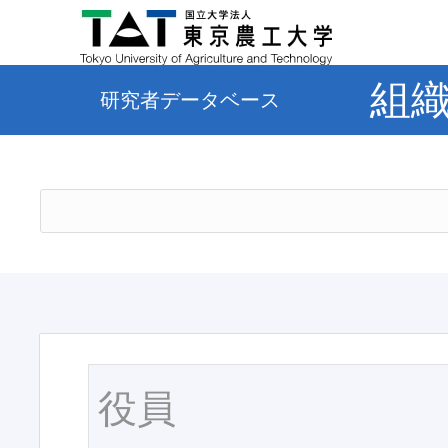
組
研究者データベース
役員