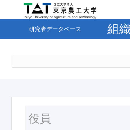
組
研究者データベース
役員