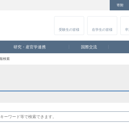
寄附
Facebook
Twitter
YouTube
Instagram
講
受験生
の皆様
在学生
の皆様
卒
研究・産官学連携
国際交流
報検索