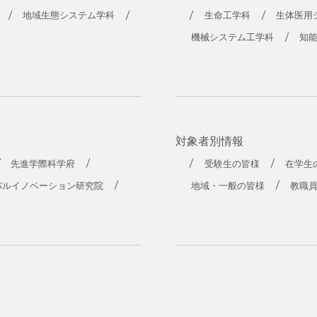
工学部
地域生態システム学科
生命工学科
生体医用
機械システム工学科
知
対象者別情報
先進学際科学府
受験生の皆様
在学生
バルイノベーション研究院
地域・一般の皆様
教職