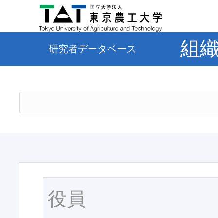
組
研究者データベース
役員