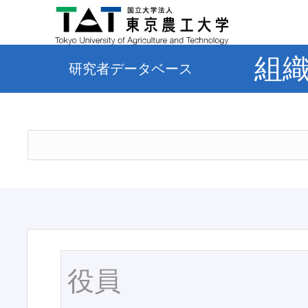
組
研究者データベース
役員