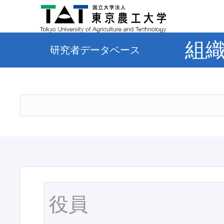
組
研究者データベース
役員