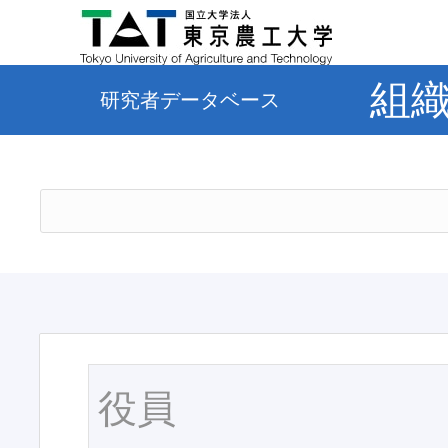
組
研究者データベース
役員