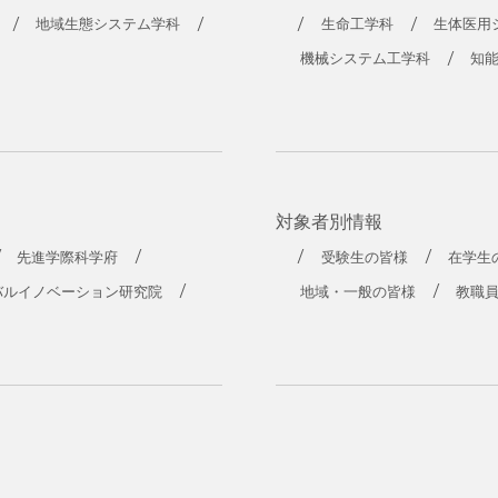
工学部
地域生態システム学科
生命工学科
生体医用
機械システム工学科
知
対象者別情報
先進学際科学府
受験生の皆様
在学生
バルイノベーション研究院
地域・一般の皆様
教職