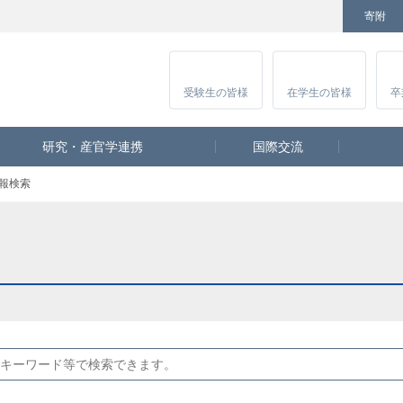
寄附
Facebook
Twitter
YouTube
Instagram
講
受験生
の皆様
在学生
の皆様
卒
研究・産官学連携
国際交流
報検索