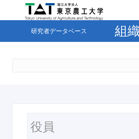
組
研究者データベース
役員