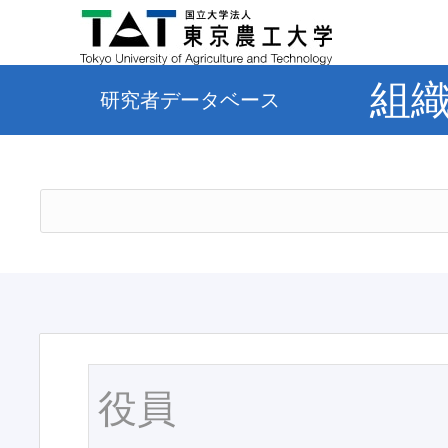
組
研究者データベース
役員