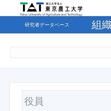
組
研究者データベース
役員