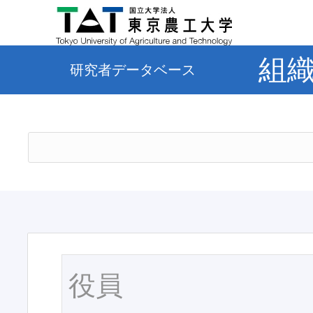
組
研究者データベース
役員