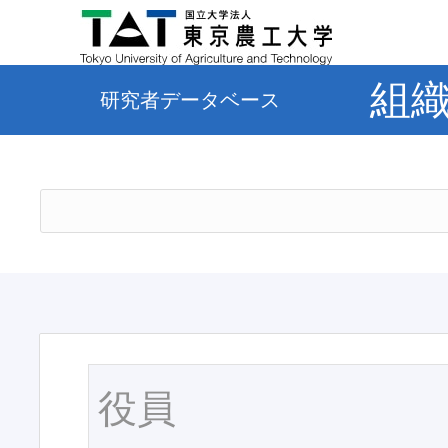
組
研究者データベース
役員