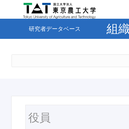
組
研究者データベース
役員