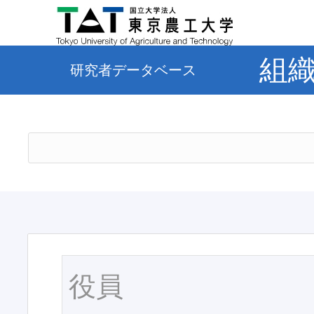
組
研究者データベース
役員