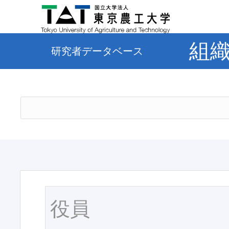
組
研究者データベース
役員